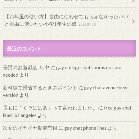
【お年玉の使い方】自由に使わせてもらえなかったパパ
と自由に使いたい小学1年生の娘
2020.01.18
最近のコメント
長男のお遊戯会-年中
に
gay college chat rooms no cam
needed
より
新幹線で帰省するときのポイント
に
gay chat avenue new
version
より
長女に「くそばばあ」って言われました。
に
free gay chat
lines los angeles
より
次女のイヤイヤ期備忘録
に
gay chat phone lines
より