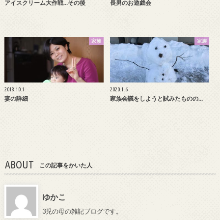
アイスクリーム大作戦…その後
長男のお遊戯会
家族
家族
2018.10.1
2020.1.6
妻の詳細
家族会議をしようと試みたものの…
ABOUT
この記事をかいた人
ゆかこ
3児の母の雑記ブログです。