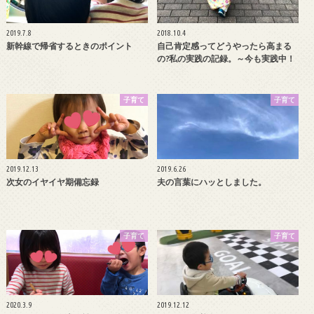
2019.7.8
2018.10.4
新幹線で帰省するときのポイント
自己肯定感ってどうやったら高まる
の?私の実践の記録。～今も実践中！
子育て
子育て
2019.12.13
2019.6.26
次女のイヤイヤ期備忘録
夫の言葉にハッとしました。
子育て
子育て
2020.3.9
2019.12.12