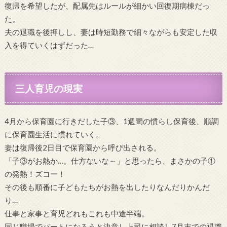
復帰を希望したが、配属先はルールが細かい回復期病棟だっ
た。
夫の退職を後押しし、妻は時短勤務で細々ながらも安定した収
入を得ていくはずだった…
三人育児の現実
4月から保育園に行きだした子③、1週間の慣らし保育後、順調
に保育園生活に慣れていく。
妻は復帰後2日目で保育園から呼び出される。
「子③がお熱か…。仕方ないな～」と思ったら、まさかの子①
の発熱！ズコー！
その後も順番に子どもたちがお熱を出したりなんだりかんだ
り…
仕事と家事と育児どれもこれも中途半端。
同じ職場でパートになろうと決意し上司に相談し7月末での退職