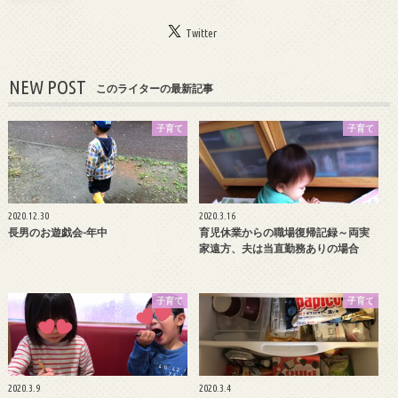
Twitter
NEW POST
このライターの最新記事
子育て
子育て
2020.12.30
2020.3.16
長男のお遊戯会-年中
育児休業からの職場復帰記録～両実
家遠方、夫は当直勤務ありの場合
子育て
子育て
2020.3.9
2020.3.4